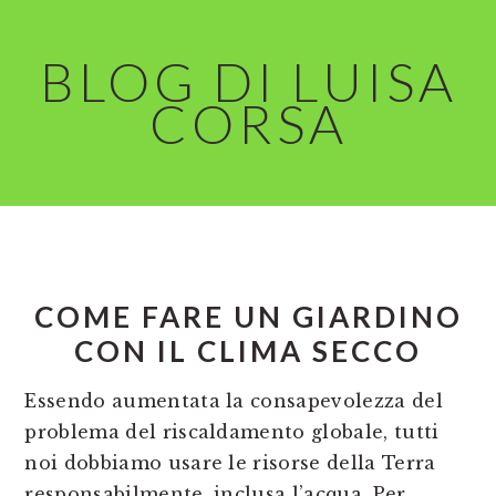
Skip
Skip
to
to
BLOG DI LUISA
main
primary
CORSA
content
sidebar
COME FARE UN GIARDINO
CON IL CLIMA SECCO
Essendo aumentata la consapevolezza del
problema del riscaldamento globale, tutti
noi dobbiamo usare le risorse della Terra
responsabilmente, inclusa l’acqua. Per