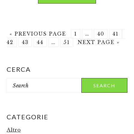
GO
PAGE
Interim
PAGE
PAGE
PA
«
PREVIOUS PAGE
1
…
40
41
TO
PAGE
PAGE
Interim
PAGE
GO
pages
42
43
44
…
51
NEXT PAGE »
pages
TO
omitted
omitted
PRIMARY
CERCA
SIDEBAR
Search
CATEGORIE
Altro