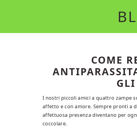
Skip
Skip
BL
to
to
main
primary
content
sidebar
COME R
ANTIPARASSIT
GLI
I nostri piccoli amici a quattro zampe s
affetto e con amore. Sempre pronti a d
affettuosa presenza diventano per ogn
coccolare.