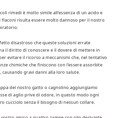
coli rimedi è molto simile all’essenza di un acido e
i flaconi risulta essere molto dannoso per il nostro
iratorio.
effetto disastroso che queste soluzioni errate
a il diritto di conoscere e il dovere di mettere in
er evitare il ricorso a meccanismi che, nel tentativo
tanze chimiche che finiscono con l’essere assorbite
, causando gravi danni alla loro salute.
appa del nostro gatto o cagnolino aggiungiamo
esse di aglio prive di odore, in questo modo ogni
tro cucciolo senza il bisogno di nessun collare.
del vostro amico a quattro zampe con olio derivante