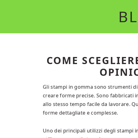
Skip
Skip
BL
to
to
main
primary
content
sidebar
COME SCEGLIER
OPINIO
Gli stampi in gomma sono strumenti di m
creare forme precise. Sono fabbricati i
allo stesso tempo facile da lavorare. Qu
forme dettagliate e complesse.
Uno dei principali utilizzi degli stampi i