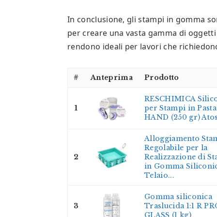
In conclusione, gli stampi in gomma son
per creare una vasta gamma di oggetti in 
rendono ideali per lavori che richiedon
#
Anteprima
Prodotto
RESCHIMICA Silic
1
per Stampi in Pasta
HAND (250 gr) Ato
Alloggiamento St
Regolabile per la
2
Realizzazione di S
in Gomma Siliconic
Telaio...
Gomma siliconica
3
Traslucida 1:1 R P
GLASS (1 kg)