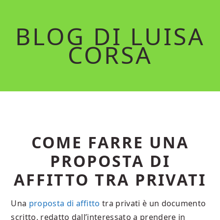
Skip
Skip
to
to
BLOG DI LUISA
main
primary
CORSA
content
sidebar
COME FARRE UNA
PROPOSTA DI
AFFITTO TRA PRIVATI
Una
proposta di affitto
tra privati è un documento
scritto, redatto dall’interessato a prendere in