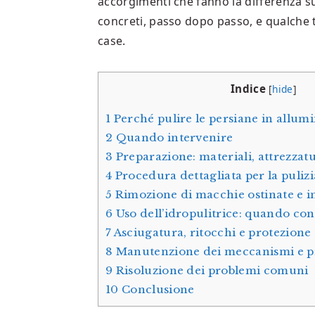
accorgimenti che fanno la differenza su
concreti, passo dopo passo, e qualche 
case.
Indice
[
hide
]
1
Perché pulire le persiane in allumi
2
Quando intervenire
3
Preparazione: materiali, attrezzatu
4
Procedura dettagliata per la puliz
5
Rimozione di macchie ostinate e i
6
Uso dell’idropulitrice: quando co
7
Asciugatura, ritocchi e protezione
8
Manutenzione dei meccanismi e p
9
Risoluzione dei problemi comuni
10
Conclusione