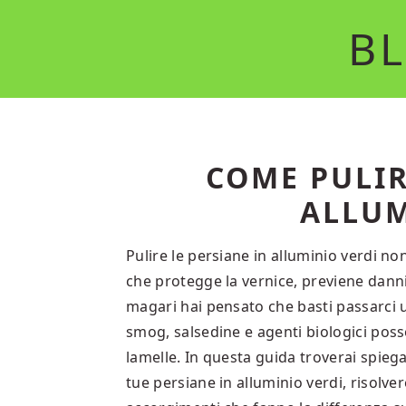
Skip
Skip
BL
to
to
main
primary
content
sidebar
COME PULIR
ALLUM
Pulire le persiane in alluminio verdi n
che protegge la vernice, previene danni
magari hai pensato che basti passarci 
smog, salsedine e agenti biologici poss
lamelle. In questa guida troverai spieg
tue persiane in alluminio verdi, risolve