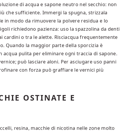
soluzione di acqua e sapone neutro nel secchio: non
ù che sufficiente. Immergi la spugna, strizzala
le in modo da rimuovere la polvere residua e lo
igoli richiedono pazienza: uso la spazzolina da denti
ai cardini o tra le alette. Risciacqua frequentemente
co. Quando la maggior parte della sporcizia è
acqua pulita per eliminare ogni traccia di sapone.
vernice; può lasciare aloni. Per asciugare uso panni
rofinare con forza può graffiare le vernici più
CHIE OSTINATE E
celli, resina, macchie di nicotina nelle zone molto