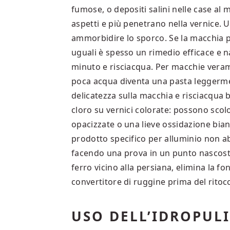
fumose, o depositi salini nelle case al m
aspetti e più penetrano nella vernice.
ammorbidire lo sporco. Se la macchia per
uguali è spesso un rimedio efficace e n
minuto e risciacqua. Per macchie veram
poca acqua diventa una pasta leggerme
delicatezza sulla macchia e risciacqua be
cloro su vernici colorate: possono scolo
opacizzate o una lieve ossidazione bianc
prodotto specifico per alluminio non ab
facendo una prova in un punto nascosto
ferro vicino alla persiana, elimina la fon
convertitore di ruggine prima del ritocc
USO DELL’IDROPUL