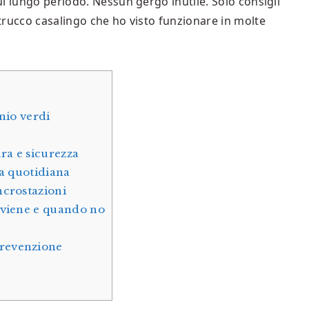
l lungo periodo. Nessun gergo inutile. Solo consigli
trucco casalingo che ho visto funzionare in molte
nio verdi
ra e sicurezza
ia quotidiana
ncrostazioni
nviene e quando no
revenzione