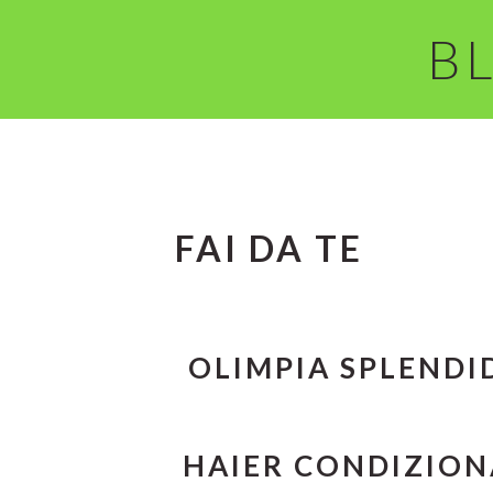
Skip
Skip
BL
to
to
main
primary
content
sidebar
FAI DA TE
OLIMPIA SPLENDID
HAIER CONDIZIONA