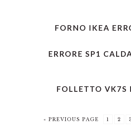
FORNO IKEA ERRO
ERRORE SP1 CALDA
FOLLETTO VK7S E
GO
PAGE
PAG
«
PREVIOUS PAGE
1
2
TO