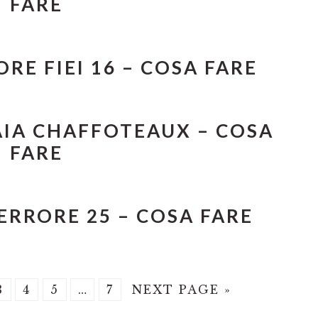
FARE
RE FIEI 16​ – COSA FARE
IA CHAFFOTEAUX​ – COSA
FARE
RRORE 25​ – COSA FARE
E
PAGE
PAGE
PAGE
Interim
PAGE
GO
3
4
5
…
7
NEXT PAGE »
pages
TO