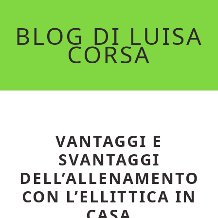
Skip
Skip
to
to
BLOG DI LUISA
main
primary
CORSA
content
sidebar
VANTAGGI E
SVANTAGGI
DELL’ALLENAMENTO
CON L’ELLITTICA IN
CASA