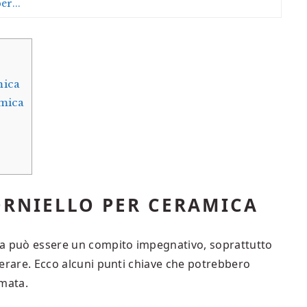
er...
mica
amica
ORNIELLO PER CERAMICA
mica può essere un compito impegnativo, soprattutto
iderare. Ecco alcuni punti chiave che potrebbero
rmata.