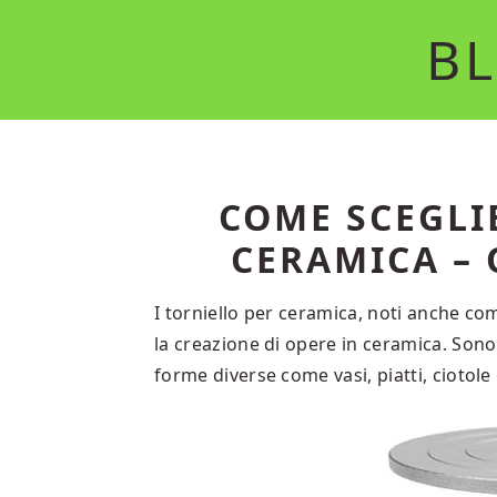
Skip
Skip
BL
to
to
main
primary
content
sidebar
COME SCEGLI
CERAMICA – 
I torniello per ceramica, noti anche c
la creazione di opere in ceramica. Sono 
forme diverse come vasi, piatti, ciotole 