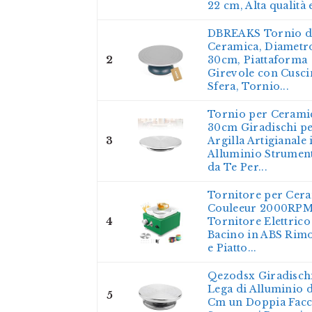
22 cm, Alta qualità e
DBREAKS Tornio d
Ceramica, Diametr
2
30cm, Piattaforma
Girevole con Cuscin
Sfera, Tornio...
Tornio per Cerami
30cm Giradischi p
3
Argilla Artigianale 
Alluminio Strument
da Te Per...
Tornitore per Cera
Couleeur 2000RP
4
Tornitore Elettrico
Bacino in ABS Rimo
e Piatto...
Qezodsx Giradischi
Lega di Alluminio d
5
Cm un Doppia Facc