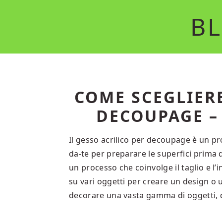
Skip
Skip
BL
to
to
main
primary
content
sidebar
COME SCEGLIERE
DECOUPAGE – 
Il gesso acrilico per decoupage è un pro
da-te per preparare le superfici prima 
un processo che coinvolge il taglio e l’in
su vari oggetti per creare un design o 
decorare una vasta gamma di oggetti, dai