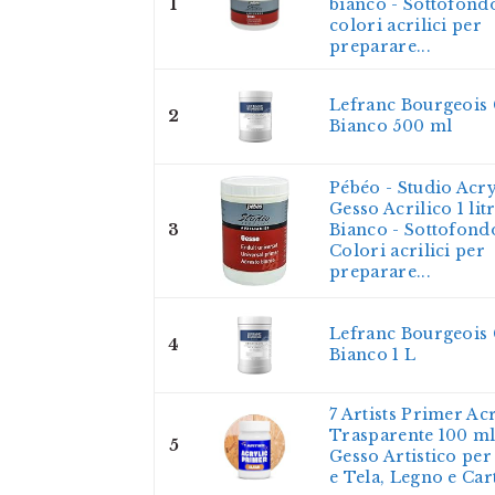
1
bianco - Sottofond
colori acrilici per
preparare...
Lefranc Bourgeois
2
Bianco 500 ml
Pébéo - Studio Acry
Gesso Acrilico 1 lit
3
Bianco - Sottofond
Colori acrilici per
preparare...
Lefranc Bourgeois
4
Bianco 1 L
7 Artists Primer Acr
Trasparente 100 ml
5
Gesso Artistico per
e Tela, Legno e Cart