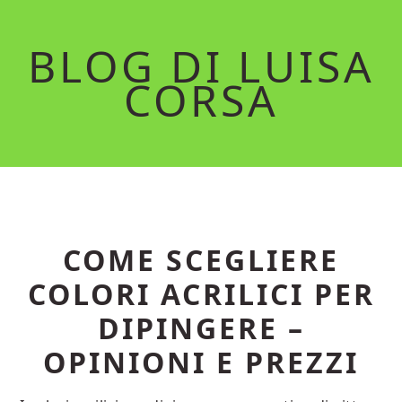
Skip
Skip
to
to
BLOG DI LUISA
main
primary
CORSA
content
sidebar
COME SCEGLIERE
COLORI ACRILICI PER
DIPINGERE –
OPINIONI E PREZZI