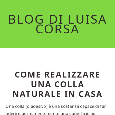
Skip
Skip
to
to
BLOG DI LUISA
main
primary
CORSA
content
sidebar
COME REALIZZARE
UNA COLLA
NATURALE IN CASA
Una colla (o adesivo) è una sostanza capace di far
aderire permanentemente una superficie ad