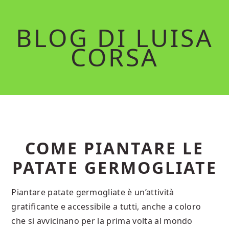
Skip
Skip
to
to
BLOG DI LUISA
main
primary
CORSA
content
sidebar
COME PIANTARE LE
PATATE GERMOGLIATE
Piantare patate germogliate è un’attività
gratificante e accessibile a tutti, anche a coloro
che si avvicinano per la prima volta al mondo