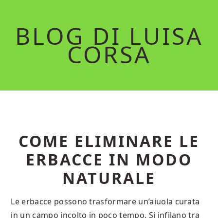
Skip
Skip
to
to
BLOG DI LUISA
main
primary
CORSA
content
sidebar
COME ELIMINARE LE
ERBACCE IN MODO
NATURALE
Le erbacce possono trasformare un’aiuola curata
in un campo incolto in poco tempo. Si infilano tra